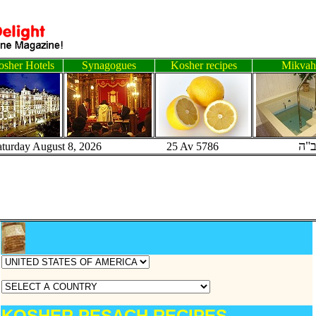
sher Hotels
Synagogues
Kosher recipes
Mikvah
"ה
aturday August 8, 2026 25 Av 5786
KOSHER PESACH RECIPES