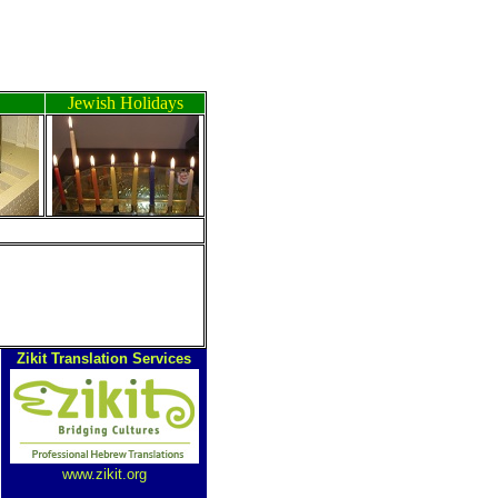
Jewish Holidays
ב
Zikit Translation Services
www.zikit.org