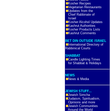
Kosher Recipes
Vegetarian Restaurants
Updates from the
Chief Rabbinate of
Israel
Kosher Alcohol Updates
Kashrut Authorities
Kosher Products Lists
Kashrut Comments
BET DIN OUTSIDE ISRAEL
International Directory of
Rabbinical Courts
SHABBAT
Candle Lighting Times
for Shabbat & Holidays
NEWS
News & Media
JEWISH STUFF...
Jewish Simcha
Judaism, Spiritualism,
Opinions and more
Jewish Communities
Around the World