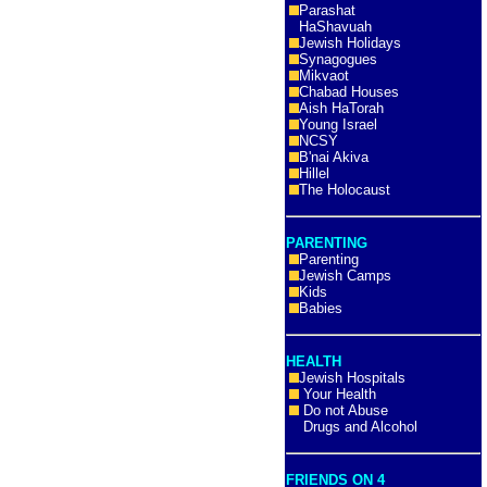
Parashat
HaShavuah
Jewish Holidays
Synagogues
Mikvaot
Chabad Houses
Aish HaTorah
Young Israel
NCSY
B'nai Akiva
Hillel
The Holocaust
PARENTING
Parenting
Jewish Camps
Kids
Babies
HEALTH
Jewish Hospitals
Your Health
Do not Abuse
Drugs and Alcohol
FRIENDS ON 4