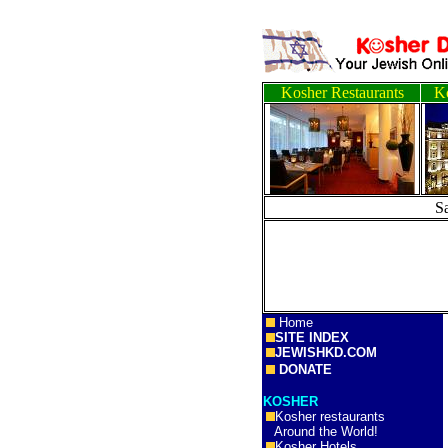
Kosher Restaurants
Ko
S
Home
SITE INDEX
JEWISHKD.COM
DONATE
KOSHER
Kosher restaurants
Around the World!
Kosher Hotels