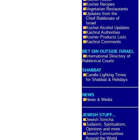
Kosher Recipes
Vegetarian Restaurants
Updates from the
Chief Rabbinate of
Israel
Kosher Alcohol Updates
Kashrut Authorities
Kosher Products Lists
Kashrut Comments
BET DIN OUTSIDE ISRAEL
International Directory of
Rabbinical Courts
SHABBAT
Candle Lighting Times
for Shabbat & Holidays
NEWS
News & Media
JEWISH STUFF...
Jewish Simcha
Judaism, Spiritualism,
Opinions and more
Jewish Communities
Around the World