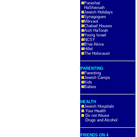
Parashat
HaShavuah
Jewish Holidays
Synagogues
Mikvaot
Chabad Houses
Aish HaTorah
Young Israel
NCSY
B'nai Akiva
Hillel
The Holocaust
PARENTING
Parenting
Jewish Camps
Kids
Babies
HEALTH
Jewish Hospitals
Your Health
Do not Abuse
Drugs and Alcohol
FRIENDS ON 4