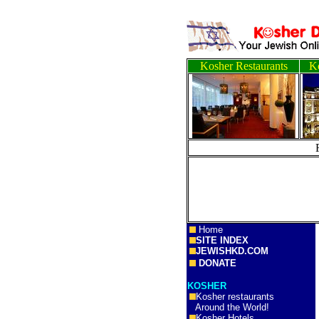
Kosher Restaurants
Ko
Home
SITE INDEX
JEWISHKD.COM
DONATE
KOSHER
Kosher restaurants
Around the World!
Kosher Hotels