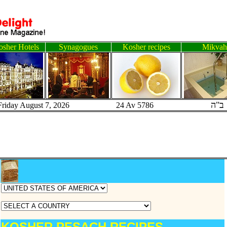
sher Hotels
Synagogues
Kosher recipes
Mikvah
ב"ה
Friday August 7, 2026 24 Av 5786
KOSHER PESACH RECIPES