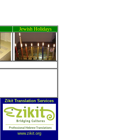
Jewish Holidays
Zikit Translation Services
www.zikit.org