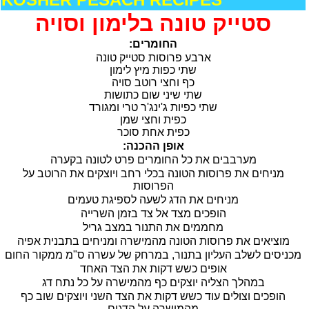
סטייק טונה בלימון וסויה
:החומרים
ארבע פרוסות סטייק טונה
שתי כפות מיץ לימון
כף וחצי רוטב סויה
שתי שיני שום כתושות
שתי כפיות ג'ינג'ר טרי ומגורד
כפית וחצי שמן
כפית אחת סוכר
:אופן ההכנה
מערבבים את כל החומרים פרט לטונה בקערה
מניחים את פרוסות הטונה בכלי רחב ויוצקים את הרוטב על
הפרוסות
מניחים את הדג לשעה לספיגת טעמים
הופכים מצד אל צד בזמן השרייה
מחממים את התנור במצב גריל
מוציאים את פרוסות הטונה מהמישרה ומניחים בתבנית אפיה
מכניסים לשלב העליון בתנור, במרחק של עשרה ס"מ ממקור החום
אופים כשש דקות את הצד האחד
במהלך הצליה יוצקים כף מהמישרה על כל נתח דג
הופכים וצולים עוד כשש דקות את הצד השני ויוצקים שוב כף
מהמישרה על הדגים