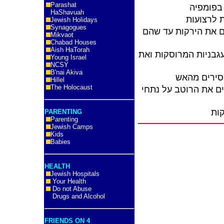
Parashat
בפומפיה
HaShavuah
 לרצועות
Jewish Holidays
Synagogues
 את הירקות עד שהם
Mikvaot
Chabad Houses
Aish HaTorah
גבניות המרוסקות ואת
Young Israel
NCSY
B'nai Akiva
סירים מהאש
Hillel
The Holocaust
ים את הרוטב על נתחי
PARENTING
Parenting
Jewish Camps
Kids
Babies
HEALTH
Jewish Hospitals
Your Health
Do not Abuse
Drugs and Alcohol
FRIENDS ON 4