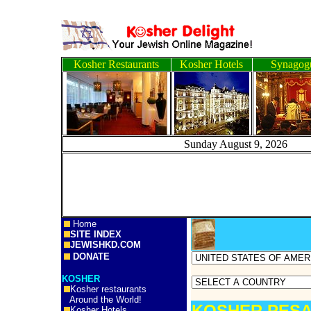
Kosher Restaurants
Kosher Hotels
Synagog
Sunday August 9, 2
Home
SITE INDEX
JEWISHKD.COM
DONATE
KOSHER
Kosher restaurants
Around the World!
KOSHER PESA
Kosher Hotels