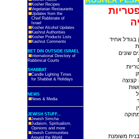
Kosher Recipes
פטריות
Vegetarian Restaurants
Updates from the
Chief Rabbinate of
ה
Israel
Kosher Alcohol Updates
Kashrut Authorities
Kosher Products Lists
 בגודל אחיד
Kashrut Comments
ת
BET DIN OUTSIDE ISRAEL
ם שונים
International Directory of
Rabbinical Courts
ריות
SHABBAT
ן
Candle Lighting Times
for Shabbat & Holidays
 קצוצה
שות
ל
NEWS
News & Media
ן
מתוקה
JEWISH STUFF...
Jewish Simcha
Judaism, Spiritualism,
Opinions and more
Jewish Communities
נית משומנת
Around the World